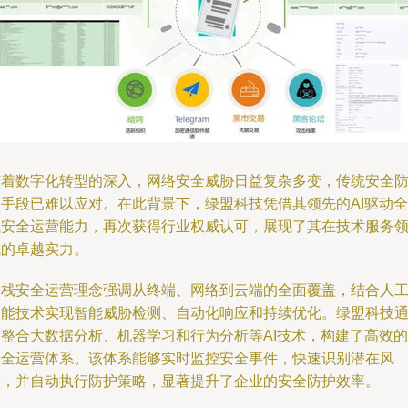
随着数字化转型的深入，网络安全威胁日益复杂多变，传统安全
护手段已难以应对。在此背景下，绿盟科技凭借其领先的AI驱动全
栈安全运营能力，再次获得行业权威认可，展现了其在技术服务
域的卓越实力。
全栈安全运营理念强调从终端、网络到云端的全面覆盖，结合人
智能技术实现智能威胁检测、自动化响应和持续优化。绿盟科技
过整合大数据分析、机器学习和行为分析等AI技术，构建了高效的
安全运营体系。该体系能够实时监控安全事件，快速识别潜在风
险，并自动执行防护策略，显著提升了企业的安全防护效率。