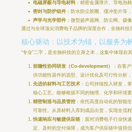
电磁屏蔽与导电材料
：精密金属弹片、导电泡棉
密封与防护组件
：防水防尘胶圈、缓冲垫片等，
声学与光学部件
：微型扬声器网、防尘网、摄像
通过与全球顶尖消费电子品牌的深度合作，全驰科技
核心驱动：以技术为锚，以服务为
“专业”二字，是全驰科技的立身之本，这集中体现在
前瞻性协同研发（Co-development）
：在客户
供功能性器件的选型、设计优化及可行性分析，
先进的材料与工艺技术
：公司持续投入研发，掌
核心工艺。能够根据不同的物理、化学和环境要
精密制造与品质管控
：依托高度自动化的智能生产
可靠性。从原材料入库到成品出货，实现全流程
快速响应与敏捷供应链
：面对消费电子行业快速
定、及时的交付保障，成为客户供应链中值得信