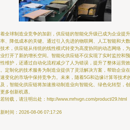
随着全球制造业竞争的加剧，供应链的智能化升级已成为企业提
效率、降低成本的关键。通过引入先进的物联网、人工智能和大
据技术，供应链从传统的线性模式转变为高度协同的动态网络，
企业打开了新的增长空间。智能化供应链不仅实现了实时监控和
测性维护，还通过自动化流程减少了人为错误，提升了整体运营
率。定制化的技术服务为制造业提供了灵活解决方案，帮助企业
快速变化的市场中保持竞争力。未来，随着5G和边缘计算等技术
普及，智能化供应链将加速推动制造业向智能化、绿色化转型，
造更多创新机遇。
若转载，请注明出处：http://www.mrhvgn.com/product/29.html
新时间：2026-08-06 07:17:26