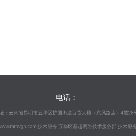
电话：-
址：云南省昆明市五华区护国街道百货大楼（东风路店）4层28
www.mrhvgn.com
技术服务
五华区基超网络技术服务部
技术服